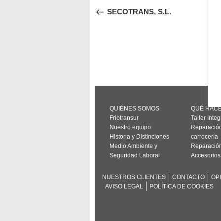
de
anterior:
SECOTRANS, S.L.
entradas
QUIÉNES SOMOS
QUÉ HAC
Friotransur
Taller Integ
Nuestro equipo
Reparació
Historia y Distinciones
carrocería
Medio Ambiente y
Reparación
Seguridad Laboral
Accesorios
NUESTROS CLIENTES
CONTACTO
OP
AVISO LEGAL
POLÍTICA DE COOKIES