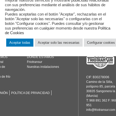
mejorar nuestros servicios y mostrarle publicidad relacionada
entrada
con sus preferencias mediante el análisis de sus hábitos de
navegación.
SIGUIENTE
Puedes aceptarlas con el botón "Aceptar", rechazarlas en el
TRANS. MUSOS, S.L.
botón "Aceptar solo las necesarias" o configurarlas con el
botón "Configurar cookies". Puedes consultar y/o gestionar
sus preferencias en cualquier momento desde nuestra
Política
de Cookies
Aceptar todas
Aceptar solo las necesarias
Configurar cookies
EMOS
DÓNDE ESTAMOS
ral
Friotransur
n de
Nuestras instalaciones
 de frío
CIF: B30278006
Camino de la Silla,
polígono 85, parcela
30835 Sangonera la
INIÓN
POLÍTICA DE PRIVACIDAD
(Murcia)
T: 968 891 362 F: 96
951
info@friotransur.com