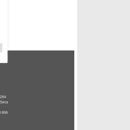
 264
 Seca
8 806