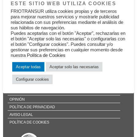
ESTE SITIO WEB UTILIZA COOKIES
Siguiente
SIGUIENTE
FRIOTRANSUR utiliza cookies propias y de terceros
entrada
SAURA TRANS, S.L.
para mejorar nuestros servicios y mostrarle publicidad
relacionada con sus preferencias mediante el análisis de
sus hábitos de navegación.
Puedes aceptarlas con el botón "Aceptar", rechazarlas en
el botón "Aceptar solo las necesarias" o configurarlas con
el botón "Configurar cookies". Puedes consultar y/o
gestionar sus preferencias en cualquier momento desde
QUIÉNES SOMOS
nuestra
Política de Cookies
QUÉ HACEMOS
Aceptar todas
Aceptar solo las necesarias
DÓNDE ESTAMOS
Configurar cookies
NUESTROS CLIENTES
CONTACTO
OPINIÓN
POLÍTICA DE PRIVACIDAD
AVISO LEGAL
POLÍTICA DE COOKIES